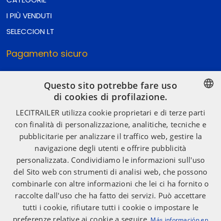
I PIÙ VENDUTI
SELECCION LT
Pagamento sicuro
Questo sito potrebbe fare uso
di cookies di profilazione.
Spedizione sicura
SPANISH
LECITRAILER utilizza cookie proprietari e di terze parti
con finalità di personalizzazione, analitiche, tecniche e
ENGLISH
pubblicitarie per analizzare il traffico web, gestire la
Reti Sociali
FRENCH
navigazione degli utenti e offrire pubblicità
ITALIAN
personalizzata. Condividiamo le informazioni sull'uso
del Sito web con strumenti di analisi web, che possono
PORTUGUESE
combinarle con altre informazioni che lei ci ha fornito o
raccolte dall'uso che ha fatto dei servizi. Può accettare
tutti i cookie, rifiutare tutti i cookie o impostare le
preferenze relative ai cookie a seguire.
Más información en