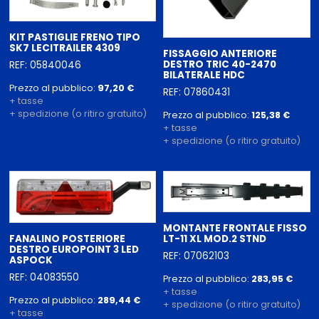
KIT PASTIGLIE FRENO TIPO
SK7 LECITRAILER 4309
FISSAGGIO ANTERIORE
DESTRO TRIC 40-2470
REF: 05840046
BILATERALE HDC
Prezzo al pubblico:
97,20 €
REF: 07860431
+ tasse
+ spedizione (o ritiro gratuito)
Prezzo al pubblico:
125,38 €
+ tasse
+ spedizione (o ritiro gratuito)
MONTANTE FRONTALE FISSO
FANALINO POSTERIORE
LT-11 XL MOD.2 STND
DESTRO EUROPOINT 3 LED
REF: 07062103
ASPOCK
REF: 04083550
Prezzo al pubblico:
283,95 €
+ tasse
Prezzo al pubblico:
289,44 €
+ spedizione (o ritiro gratuito)
+ tasse