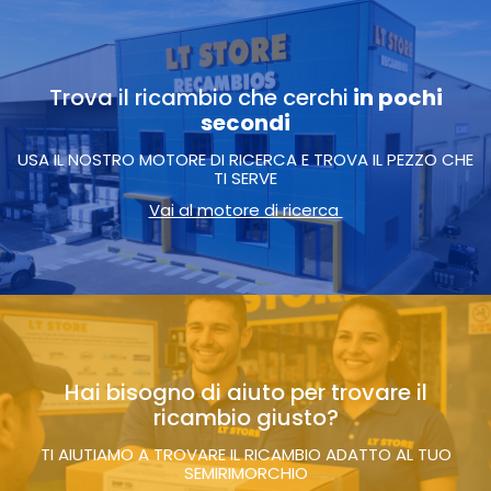
Trova il ricambio che cerchi
in pochi
secondi
USA IL NOSTRO MOTORE DI RICERCA E TROVA IL PEZZO CHE
TI SERVE
Vai al motore di ricerca
Hai bisogno di aiuto per trovare il
ricambio giusto?
TI AIUTIAMO A TROVARE IL RICAMBIO ADATTO AL TUO
SEMIRIMORCHIO