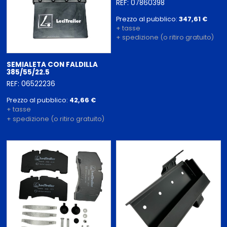
REF: 07860398
Prezzo al pubblico:
347,61 €
+ tasse
+ spedizione (o ritiro gratuito)
SEMIALETA CON FALDILLA
385/55/22.5
REF: 06522236
Prezzo al pubblico:
42,66 €
+ tasse
+ spedizione (o ritiro gratuito)