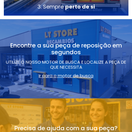
3. Sempre
perto de si
Encontre a sua peça de reposição em
segundos
UTILIZE O NOSSO MOTOR DE BUSCA E LOCALIZE A PEÇA DE
QUE NECESSITA
Ir para o motor de busca
Precisa de ajuda com a sua peça?