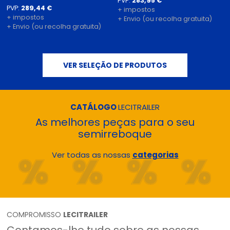
PVP:
283,95 €
PVP:
289,44 €
+ impostos
+ impostos
+ Envio (ou recolha gratuita)
+ Envio (ou recolha gratuita)
VER SELEÇÃO DE PRODUTOS
CATÁLOGO
LECITRAILER
As melhores peças para o seu
semirreboque
Ver todas as nossas
categorias
COMPROMISSO
LECITRAILER