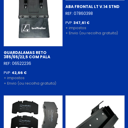
ABA FRONTAL LT V.14 STND
REF: 07860398
PVP:
347,61 €
+ impostos
+ Envio (ou recolha gratuita)
GUARDALAMAS RETO
385/65/22,5 COM PALA
REF: 06522236
PVP:
42,66 €
+ impostos
+ Envio (ou recolha gratuita)