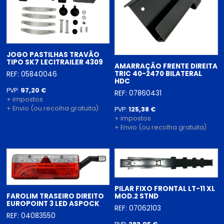
JOGO PASTILHAS TRAVÃO
TIPO SK7 LECITRAILER 4309
AMARRAÇÃO FRENTE DIREITA
TRIC 40-2470 BILATERAL
REF: 05840046
HDC
PVP:
97,20 €
REF: 07860431
+ impostos
+ Envio (ou recolha gratuita)
PVP:
125,38 €
+ impostos
+ Envio (ou recolha gratuita)
PILAR FIXO FRONTAL LT-11 XL
FAROLIM TRASEIRO DIREITO
MOD.2 STND
EUROPOINT 3 LED ASPOCK
REF: 07062103
REF: 04083550