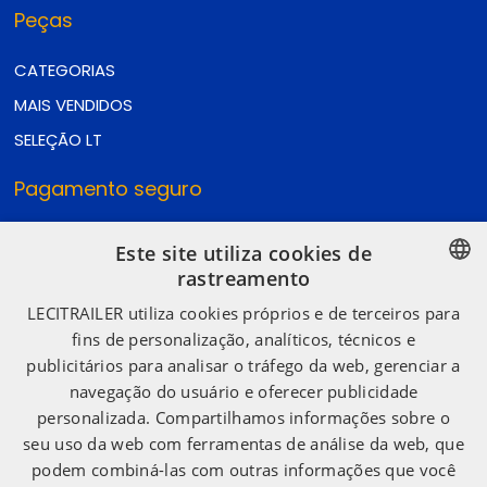
Peças
CATEGORIAS
MAIS VENDIDOS
SELEÇÃO LT
Pagamento seguro
Este site utiliza cookies de
rastreamento
Envio seguro
SPANISH
LECITRAILER utiliza cookies próprios e de terceiros para
fins de personalização, analíticos, técnicos e
ENGLISH
publicitários para analisar o tráfego da web, gerenciar a
Redes sociais
FRENCH
navegação do usuário e oferecer publicidade
ITALIAN
personalizada. Compartilhamos informações sobre o
seu uso da web com ferramentas de análise da web, que
PORTUGUESE
podem combiná-las com outras informações que você