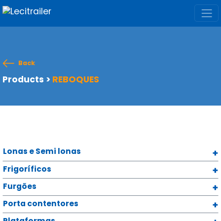
Back
Products
>
REBOQUES
Lonas e Semi lonas
Frigoríficos
Furgões
Porta contentores
Plataformas