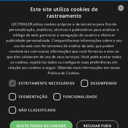
Términos legales
Este site utiliza cookies de
Aviso legal
rastreamento
Política de privacidade
Política de cookies
SPANISH
LECITRAILER utiliza cookies próprios e de terceiros para fins de
Condições Gerais de Venda
personalização, analíticos, técnicos e publicitários para analisar o
ENGLISH
Gerenciar cookies
tráfego da web, gerenciar a navegação do usuário e oferecer
publicidade personalizada. Compartilhamos informações sobre o seu
FRENCH
uso da web com ferramentas de análise da web, que podem
combiná-las com outras informações que você forneceu a eles ou
Contacto
ITALIAN
que eles coletaram do uso de seus serviços. Você pode aceitar todos
Camino de los Huertos, S/N. Apdo 100
os cookies, rejeitá-los todos ou configurar suas preferências em
PORTUGUESE
50620 - Casetas (Zaragoza) SPAIN
relação aos cookies a seguir.
Obtendo mais informações em nossa
Política de Cookies.
ESTRITAMENTE NECESSÁRIOS
DESEMPENHO
+(34) 976 462 121
SEGMENTAÇÃO
FUNCIONALIDADE
NÃO CLASSIFICADO
ACEITA TODOS OS COOKIES
RECUSAR TUDO