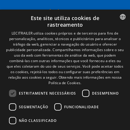
Términos legales
Este site utiliza cookies de
Aviso legal
rastreamento
Política de privacidade
Política de cookies
SPANISH
LECITRAILER utiliza cookies próprios e de terceiros para fins de
Condições Gerais de Venda
personalização, analíticos, técnicos e publicitários para analisar o
ENGLISH
Gerenciar cookies
tráfego da web, gerenciar a navegação do usuário e oferecer
publicidade personalizada. Compartilhamos informações sobre o seu
FRENCH
uso da web com ferramentas de análise da web, que podem
combiná-las com outras informações que você forneceu a eles ou
Contacto
ITALIAN
que eles coletaram do uso de seus serviços. Você pode aceitar todos
Camino de los Huertos, S/N. Apdo 100
os cookies, rejeitá-los todos ou configurar suas preferências em
PORTUGUESE
50620 - Casetas (Zaragoza) SPAIN
relação aos cookies a seguir.
Obtendo mais informações em nossa
Política de Cookies.
ESTRITAMENTE NECESSÁRIOS
DESEMPENHO
+(34) 976 462 121
SEGMENTAÇÃO
FUNCIONALIDADE
NÃO CLASSIFICADO