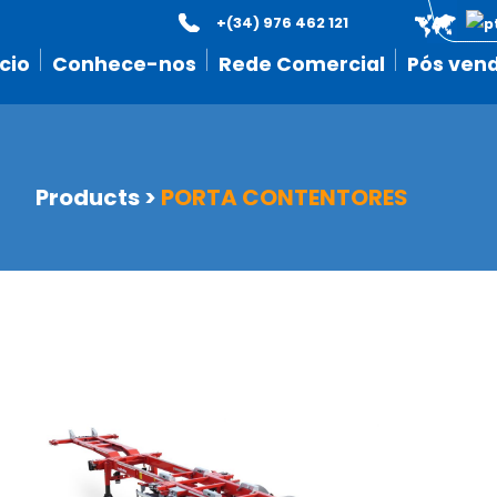
+(34) 976 462 121
icio
Conhece-nos
Rede Comercial
Pós ven
Products
>
PORTA CONTENTORES