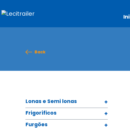
In
Back
Lonas e Semi lonas
Frigoríficos
Furgões