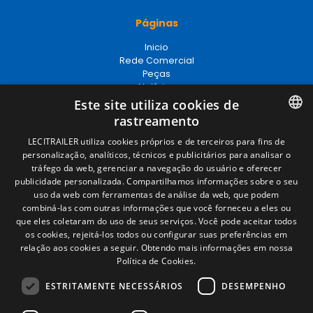
Páginas
Inicio
Rede Comercial
Peças
Notícias
EgaLecitrailer
Este site utiliza cookies de
rastreamento
SPANISH
LECITRAILER utiliza cookies próprios e de terceiros para fins de
Términos legales
personalização, analíticos, técnicos e publicitários para analisar o
ENGLISH
tráfego da web, gerenciar a navegação do usuário e oferecer
Aviso legal
publicidade personalizada. Compartilhamos informações sobre o seu
Política de privacidade
FRENCH
uso da web com ferramentas de análise da web, que podem
Política de cookies
combiná-las com outras informações que você forneceu a eles ou
Condições Gerais de Venda
ITALIAN
que eles coletaram do uso de seus serviços. Você pode aceitar todos
Gerenciar cookies
os cookies, rejeitá-los todos ou configurar suas preferências em
PORTUGUESE
relação aos cookies a seguir.
Obtendo mais informações em nossa
Política de Cookies.
Contacto
ESTRITAMENTE NECESSÁRIOS
DESEMPENHO
Camino de los Huertos, S/N. Apdo 100
50620 - Casetas (Zaragoza) SPAIN