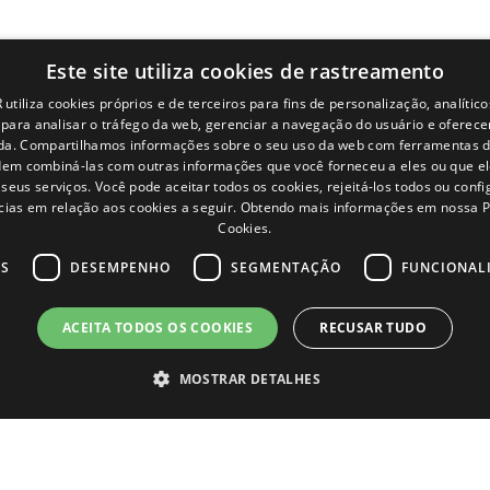
Este site utiliza cookies de rastreamento
utiliza cookies próprios e de terceiros para fins de personalização, analítico
s para analisar o tráfego da web, gerenciar a navegação do usuário e oferece
da. Compartilhamos informações sobre o seu uso da web com ferramentas d
em combiná-las com outras informações que você forneceu a eles ou que e
seus serviços. Você pode aceitar todos os cookies, rejeitá-los todos ou conf
cias em relação aos cookies a seguir.
Obtendo mais informações em nossa Po
Cookies.
OS
DESEMPENHO
SEGMENTAÇÃO
FUNCIONAL
Páginas
Términos legales
ACEITA TODOS OS COOKIES
RECUSAR TUDO
Inicio
Aviso legal
Rede Comercial
Política de privacidade
MOSTRAR DETALHES
Peças
Política de cookies
Notícias
Condições Gerais de Venda
EgaLecitrailer
Gerenciar cookies
nte necessários
Desempenho
Segmentação
Funcionalidade
Não cl