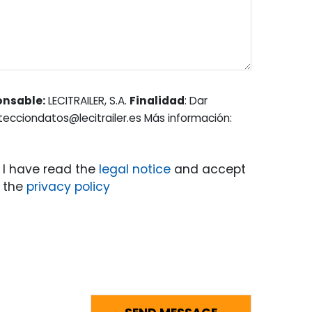
onsable:
LECITRAILER, S.A.
Finalidad
: Dar
otecciondatos@lecitrailer.es Más información:
I have read the
legal notice
and accept
the
privacy policy