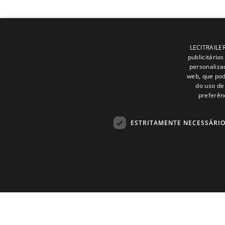
LECITRAILER 
publicitário
personaliza
web, que pod
do uso de 
preferên
ESTRITAMENTE NECESSÁRI
Estritame