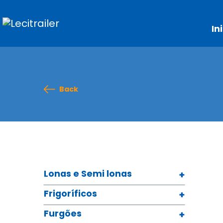
In
Back
Lonas e Semi lonas
Frigoríficos
Furgões