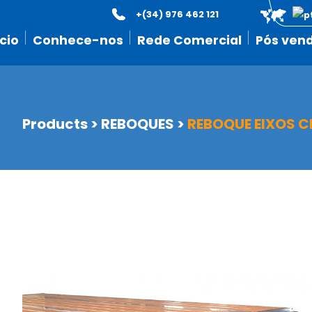
+(34) 976 462 121
icio
Conhece-nos
Rede Comercial
Pós ven
Products
>
REBOQUES
>
REBOQUE EIXOS C