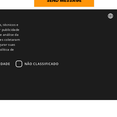
s, técnicos e
r publicidade
SPANISH
e análise da
les coletaram
ENGLISH
igurar suas
lítica de
FRENCH
ITALIAN
IDADE
NÃO CLASSIFICADO
Contacto
PORTUGUESE
Camino de los Huertos, S/N. Apdo 100
50620 - Casetas (Zaragoza) SPAIN
+(34) 976 462 121
assificado