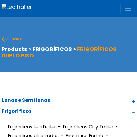
Back
Products
>
FRIGORÍFICOS
>
FRIGORÍFICOS
DUPLO PISO
Lonas e Semi lonas
Frigoríficos
Frigoríficos LeciTrailer
Frigoríficos City Trailer
Frigoríficos aligeirados
Frigorífico Farma