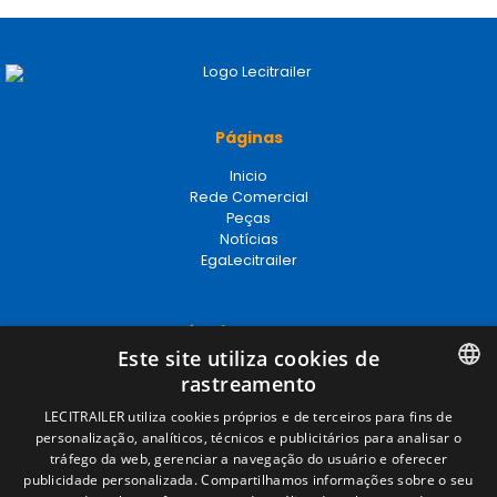
Páginas
Inicio
Rede Comercial
Peças
Notícias
EgaLecitrailer
Términos legales
Este site utiliza cookies de
Aviso legal
rastreamento
Política de privacidade
Política de cookies
SPANISH
LECITRAILER utiliza cookies próprios e de terceiros para fins de
Condições Gerais de Venda
personalização, analíticos, técnicos e publicitários para analisar o
ENGLISH
Gerenciar cookies
tráfego da web, gerenciar a navegação do usuário e oferecer
publicidade personalizada. Compartilhamos informações sobre o seu
FRENCH