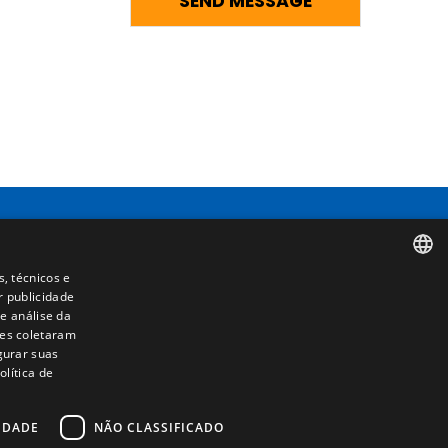
Contacto
s, técnicos e
r publicidade
SPANISH
Camino de los Huertos, S/N. Apdo 100
e análise da
50620 - Casetas (Zaragoza) SPAIN
les coletaram
ENGLISH
igurar suas
lítica de
FRENCH
+(34) 976 462 121
ITALIAN
IDADE
NÃO CLASSIFICADO