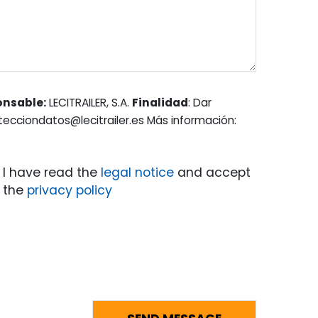
onsable:
LECITRAILER, S.A.
Finalidad
: Dar
otecciondatos@lecitrailer.es Más información:
I have read the
legal notice
and accept
the
privacy policy