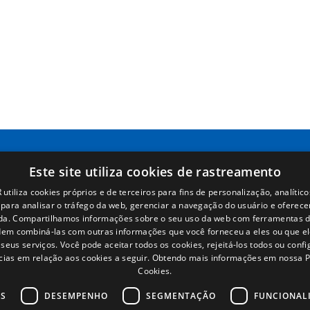
Este site utiliza cookies de rastreamento
Páginas
Términos legales
utiliza cookies próprios e de terceiros para fins de personalização, analítico
s para analisar o tráfego da web, gerenciar a navegação do usuário e oferece
Inicio
Aviso legal
da. Compartilhamos informações sobre o seu uso da web com ferramentas d
Rede Comercial
Política de privacidade
em combiná-las com outras informações que você forneceu a eles ou que e
Peças
Política de cookies
seus serviços. Você pode aceitar todos os cookies, rejeitá-los todos ou conf
Notícias
Condições Gerais de Venda
cias em relação aos cookies a seguir.
Obtendo mais informações em nossa Po
EgaLecitrailer
Gerenciar cookies
Cookies.
OS
DESEMPENHO
SEGMENTAÇÃO
FUNCIONAL