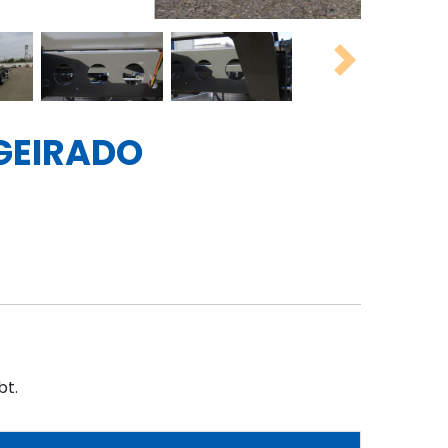
Next
GEIRADO
bt.