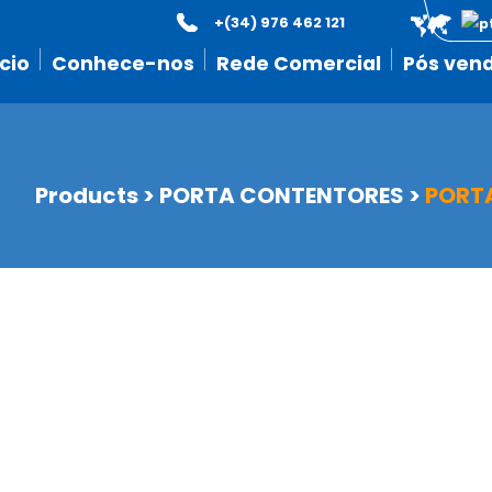
+(34) 976 462 121
icio
Conhece-nos
Rede Comercial
Pós ven
Products
>
PORTA CONTENTORES
>
PORTA