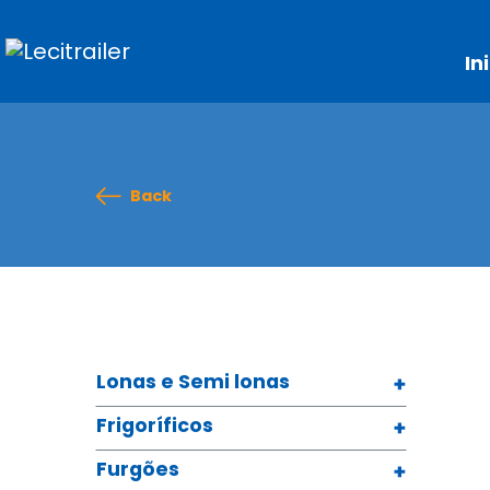
In
Back
Lonas e Semi lonas
Frigoríficos
Furgões