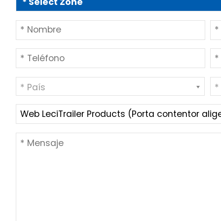
* País
*