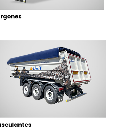
urgones
asculantes