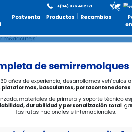
+(34) 976 462 121
"Fabricados para durar más"
Postventa
Productos
Recambios
P
l
e
pleta de semirremolques Le
30 años de experiencia, desarrollamos vehículos a
s, plataformas, basculantes, portacontenedores 
ada, materiales de primera y soporte técnico esp
iabilidad, durabilidad y personalización total
, g
las rutas nacionales e internacionales.