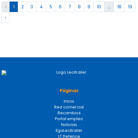
‹
1
2
3
4
5
6
7
8
9
10
...
18
19
›
Páginas
Inicio
Red comercial
Recambios
Portal empleo
Noticias
EgaLecitrailer
LT Defence