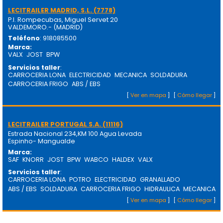
LECITRAILER MADRID, S.L. (7778)
P.I. Rompecubas, Miguel Servet 20
VALDEMORO.- (MADRID)
Teléfono
: 918085500
Marca
:
VALX
JOST
BPW
Servicios taller
:
CARROCERIA LONA
ELECTRICIDAD
MECANICA
SOLDADURA
CARROCERIA FRIGO
ABS / EBS
[
Ver en mapa
]
[
Cómo llegar
]
LECITRAILER PORTUGAL S.A. (11116)
Estrada Nacional 234,KM 100 Agua Levada
Espinho- Mangualde
Marca
:
SAF
KNORR
JOST
BPW
WABCO
HALDEX
VALX
Servicios taller
:
CARROCERIA LONA
POTRO
ELECTRICIDAD
GRANALLADO
ABS / EBS
SOLDADURA
CARROCERIA FRIGO
HIDRAULICA
MECANICA
[
Ver en mapa
]
[
Cómo llegar
]