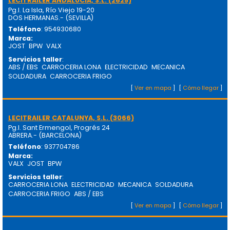
LECITRAILER ANDALUCIA, S.L. (2625)
Pg.I. La Isla, Río Viejo 19-20
DOS HERMANAS.- (SEVILLA)
Teléfono
: 954930680
Marca
:
JOST
BPW
VALX
Servicios taller
:
ABS / EBS
CARROCERIA LONA
ELECTRICIDAD
MECANICA
SOLDADURA
CARROCERIA FRIGO
[
Ver en mapa
]
[
Cómo llegar
]
LECITRAILER CATALUNYA, S.L. (3066)
Pg.I. Sant Ermengol, Progrés 24
ABRERA.- (BARCELONA)
Teléfono
: 937704786
Marca
:
VALX
JOST
BPW
Servicios taller
:
CARROCERIA LONA
ELECTRICIDAD
MECANICA
SOLDADURA
CARROCERIA FRIGO
ABS / EBS
[
Ver en mapa
]
[
Cómo llegar
]