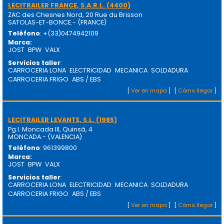
LECITRAILER FRANCE, S.A.R.L. (4400)
ZAC des Chesnes Nord, 20 Rue du Brisson
SATOLAS-ET-BONCE.- (FRANCE)
Teléfono
: +(33)0474942109
Marca
:
JOST
BPW
VALX
Servicios taller
:
CARROCERIA LONA
ELECTRICIDAD
MECANICA
SOLDADURA
CARROCERIA FRIGO
ABS / EBS
[
Ver en mapa
]
[
Cómo llegar
]
LECITRAILER LEVANTE, S.L. (1985)
Pg.I. Moncada III, Quinsá, 4
MONCADA.- (VALENCIA)
Teléfono
: 961399800
Marca
:
JOST
BPW
VALX
Servicios taller
:
CARROCERIA LONA
ELECTRICIDAD
MECANICA
SOLDADURA
CARROCERIA FRIGO
ABS / EBS
[
Ver en mapa
]
[
Cómo llegar
]