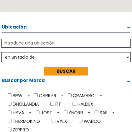
Ubicación
Buscar por Marca
BPW
CARRIER
CRAMARO
DHOLLANDIA
FIT
HALDEX
HYVA
JOST
KNORR
SAF
THERMOKING
VALX
WABCO
ZEPPRO