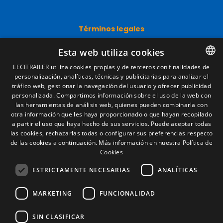
Términos legales
Aviso legal
Esta web utiliza cookies
Política de privacidad
Política de cookies
LECITRAILER utiliza cookies propias y de terceros con finalidades de
Condiciones generales de venta
personalización, analíticas, técnicas y publicitarias para analizar el
SPANISH
Gestionar cookies
tráfico web, gestionar la navegación del usuario y ofrecer publicidad
ENGLISH
personalizada. Compartimos información sobre el uso de la web con
las herramientas de análisis web, quienes pueden combinarla con
FRENCH
otra información que les haya proporcionado o que hayan recopilado
Contacto
a partir el uso que haya hecho de sus servicios. Puede aceptar todas
ITALIAN
las cookies, rechazarlas todas o configurar sus preferencias respecto
Camino de los Huertos, S/N. Apdo 100
de las cookies a continuación.
Más información en nuestra Política de
50620 - Casetas (Zaragoza) SPAIN
PORTUGUESE
Cookies
ESTRICTAMENTE NECESARIAS
ANALÍTICAS
+(34) 976 462 121
MARKETING
FUNCIONALIDAD
SIN CLASIFICAR