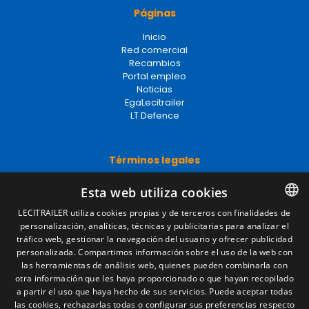
Páginas
Inicio
Red comercial
Recambios
Portal empleo
Noticias
EgaLecitrailer
LT Defence
Términos legales
Aviso legal
Esta web utiliza cookies
Política de privacidad
Política de cookies
LECITRAILER utiliza cookies propias y de terceros con finalidades de
Condiciones generales de venta
personalización, analíticas, técnicas y publicitarias para analizar el
SPANISH
Gestionar cookies
tráfico web, gestionar la navegación del usuario y ofrecer publicidad
ENGLISH
personalizada. Compartimos información sobre el uso de la web con
las herramientas de análisis web, quienes pueden combinarla con
FRENCH
otra información que les haya proporcionado o que hayan recopilado
Contacto
a partir el uso que haya hecho de sus servicios. Puede aceptar todas
ITALIAN
Camino de los Huertos, S/N. Apdo 100
las cookies, rechazarlas todas o configurar sus preferencias respecto