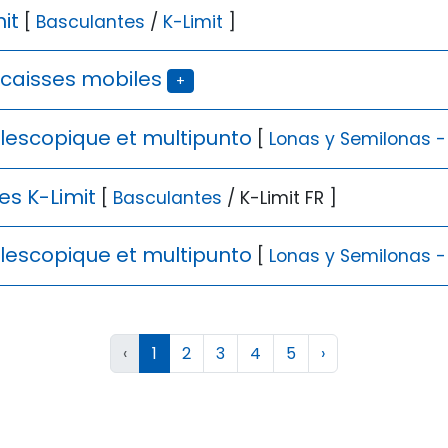
it
[
Basculantes
/
K-Limit
]
caisses mobiles
+
lescopique et multipunto
[
Lonas y Semilonas - 
es K-Limit
[
Basculantes
/ K-Limit FR ]
lescopique et multipunto
[
Lonas y Semilonas - 
‹
1
2
3
4
5
›