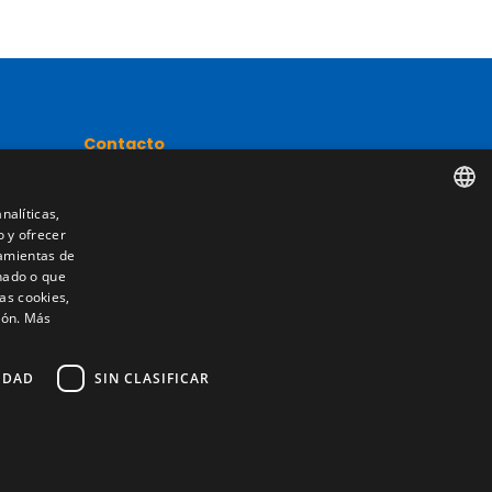
Contacto
Camino de los Huertos, S/N. Apdo 100
50620 - Casetas (Zaragoza) SPAIN
nalíticas,
o y ofrecer
SPANISH
nta
ramientas de
nado o que
+(34) 976 462 121
ENGLISH
as cookies,
ión.
Más
FRENCH
ITALIAN
IDAD
SIN CLASIFICAR
PORTUGUESE