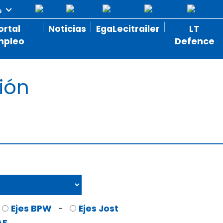
ortal
Noticias
EgaLecitrailer
LT
mpleo
Defence
ión
Ejes BPW
-
Ejes Jost
AF