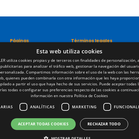
Páginas
Términos legales
Esta web utiliza cookies
Inicio
Aviso legal
Red comercial
Política de privacidad
ER utiliza cookies propias y de terceros con finalidades de personalización, a
Recambios
Política de cookies
 publicitarias para analizar el tráfico web, gestionar la navegación del usuari
Portal empleo
Condiciones generales de ve
personalizada. Compartimos información sobre el uso de la web con las her
Noticias
Gestionar cookies
web, quienes pueden combinarla con otra información que les haya proporcio
pilado a partir el uso que haya hecho de sus servicios. Puede aceptar todas l
EgaLecitrailer
rlas todas o configurar sus preferencias respecto de las cookies a continuac
LT Defence
información en nuestra Política de Cookies
SARIAS
ANALÍTICAS
MARKETING
FUNCIONAL
ACEPTAR TODAS COOKIES
RECHAZAR TODO
© Lecitrailer S.A. 2026
MOSTRAR DETALLES