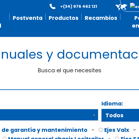
+(34) 976 462 121
Postventa
Productos
Recambios
P
l
e
nuales y documentac
Busca el que necesites
Idioma:
 de garantía y mantenimiento
-
Ejes Valx
-
Manual general chasis Lecitrailer
-
Ejes S