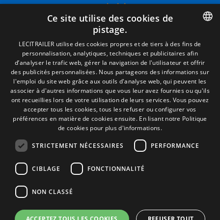
Termes juridiques
Ce site utilise des cookies de
Mentions Légales
pistage.
Politique de Confidentialité
Politique de Cookies
SPANISH
LECITRAILER utilise des cookies propres et de tiers à des fins de
Conditions générales de vente
personnalisation, analytiques, techniques et publicitaires afin
ENGLISH
Gérer les cookies
d’analyser le trafic web, gérer la navigation de l'utilisateur et offrir
des publicités personnalisées. Nous partageons des informations sur
FRENCH
l'emploi du site web grâce aux outils d'analyse web, qui peuvent les
associer à d'autres informations que vous leur avez fournies ou qu'ils
Contact
ITALIAN
ont recueillies lors de votre utilisation de leurs services. Vous pouvez
accepter tous les cookies, tous les refuser ou configurer vos
Camino de los Huertos, S/N. Apdo 100
PORTUGUESE
préférences en matière de cookies ensuite.
En lisant notre Politique
50620 - Casetas (Zaragoza) SPAIN
de cookies pour plus d'informations.
STRICTEMENT NÉCESSAIRES
PERFORMANCE
+(34) 976 462 121
CIBLAGE
FONCTIONNALITÉ
NON CLASSÉ
ACCEPTEZ TOUS LES COOKIES
REFUSER TOUT