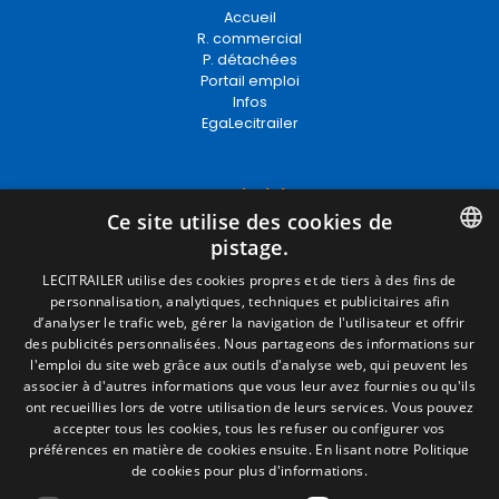
Accueil
R. commercial
P. détachées
Portail emploi
Infos
EgaLecitrailer
Termes juridiques
Ce site utilise des cookies de
Mentions Légales
pistage.
Politique de Confidentialité
Politique de Cookies
SPANISH
LECITRAILER utilise des cookies propres et de tiers à des fins de
Conditions générales de vente
personnalisation, analytiques, techniques et publicitaires afin
ENGLISH
Gérer les cookies
d’analyser le trafic web, gérer la navigation de l'utilisateur et offrir
des publicités personnalisées. Nous partageons des informations sur
FRENCH
l'emploi du site web grâce aux outils d'analyse web, qui peuvent les
associer à d'autres informations que vous leur avez fournies ou qu'ils
Contact
ITALIAN
ont recueillies lors de votre utilisation de leurs services. Vous pouvez
Camino de los Huertos, S/N. Apdo 100
accepter tous les cookies, tous les refuser ou configurer vos
PORTUGUESE
50620 - Casetas (Zaragoza) SPAIN
préférences en matière de cookies ensuite.
En lisant notre Politique
de cookies pour plus d'informations.