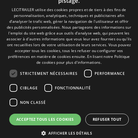
pistage.
Mentions Légales
Politique de Confidentialité
SPANISH
LECITRAILER utilise des cookies propres et de tiers à des fins de
Politique de Cookies
personnalisation, analytiques, techniques et publicitaires afin
Conditions générales de vente
ENGLISH
d’analyser le trafic web, gérer la navigation de l'utilisateur et offrir
Gérer les cookies
des publicités personnalisées. Nous partageons des informations sur
FRENCH
l'emploi du site web grâce aux outils d'analyse web, qui peuvent les
associer à d'autres informations que vous leur avez fournies ou qu'ils
ITALIAN
Contact
ont recueillies lors de votre utilisation de leurs services. Vous pouvez
accepter tous les cookies, tous les refuser ou configurer vos
PORTUGUESE
Camino de los Huertos, S/N. Apdo 100
préférences en matière de cookies ensuite.
En lisant notre Politique
50620 - Casetas (Zaragoza) SPAIN
de cookies pour plus d'informations.
STRICTEMENT NÉCESSAIRES
PERFORMANCE
+(34) 976 462 121
CIBLAGE
FONCTIONNALITÉ
NON CLASSÉ
ACCEPTEZ TOUS LES COOKIES
REFUSER TOUT
© Lecitrailer S.A. 2026
AFFICHER LES DÉTAILS