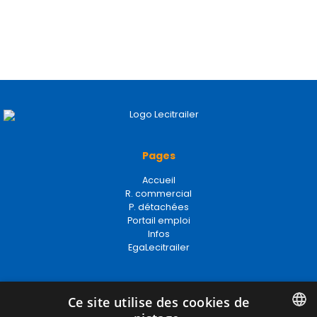
Pages
Accueil
R. commercial
P. détachées
Portail emploi
Infos
EgaLecitrailer
Termes juridiques
Ce site utilise des cookies de