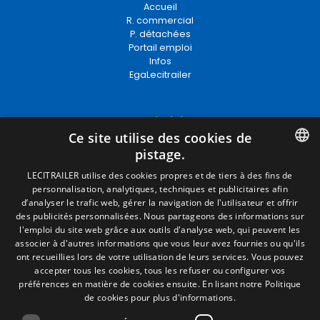
R. commercial
P. détachées
Portail emploi
Infos
EgaLecitrailer
Termes juridiques
Mentions Légales
Ce site utilise des cookies de
Politique de Confidentialité
pistage.
Politique de Cookies
SPANISH
Conditions générales de vente
LECITRAILER utilise des cookies propres et de tiers à des fins de
Gérer les cookies
personnalisation, analytiques, techniques et publicitaires afin
ENGLISH
d’analyser le trafic web, gérer la navigation de l'utilisateur et offrir
des publicités personnalisées. Nous partageons des informations sur
FRENCH
l'emploi du site web grâce aux outils d'analyse web, qui peuvent les
Contact
associer à d'autres informations que vous leur avez fournies ou qu'ils
ITALIAN
ont recueillies lors de votre utilisation de leurs services. Vous pouvez
Camino de los Huertos, S/N. Apdo 100
accepter tous les cookies, tous les refuser ou configurer vos
50620 - Casetas (Zaragoza) SPAIN
PORTUGUESE
préférences en matière de cookies ensuite.
En lisant notre Politique
de cookies pour plus d'informations.
+(34) 976 462 121