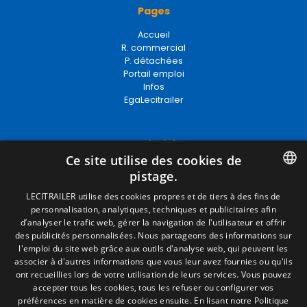
Accueil
R. commercial
P. détachées
Portail emploi
Infos
EgaLecitrailer
Termes juridiques
Mentions Légales
Ce site utilise des cookies de
Politique de Confidentialité
pistage.
Politique de Cookies
SPANISH
Conditions générales de vente
LECITRAILER utilise des cookies propres et de tiers à des fins de
Gérer les cookies
personnalisation, analytiques, techniques et publicitaires afin
ENGLISH
d’analyser le trafic web, gérer la navigation de l'utilisateur et offrir
des publicités personnalisées. Nous partageons des informations sur
FRENCH
l'emploi du site web grâce aux outils d'analyse web, qui peuvent les
Contact
associer à d'autres informations que vous leur avez fournies ou qu'ils
ITALIAN
ont recueillies lors de votre utilisation de leurs services. Vous pouvez
Camino de los Huertos, S/N. Apdo 100
accepter tous les cookies, tous les refuser ou configurer vos
50620 - Casetas (Zaragoza) SPAIN
PORTUGUESE
préférences en matière de cookies ensuite.
En lisant notre Politique