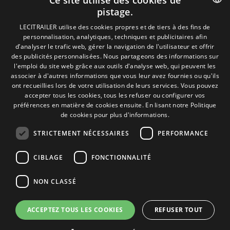
Ce site utilise des cookies de
Mentions Légales
pistage.
Politique de Confidentialité
Politique de Cookies
SPANISH
LECITRAILER utilise des cookies propres et de tiers à des fins de
Conditions générales de vente
personnalisation, analytiques, techniques et publicitaires afin
ENGLISH
Gérer les cookies
d’analyser le trafic web, gérer la navigation de l'utilisateur et offrir
des publicités personnalisées. Nous partageons des informations sur
FRENCH
l'emploi du site web grâce aux outils d'analyse web, qui peuvent les
associer à d'autres informations que vous leur avez fournies ou qu'ils
Contact
ITALIAN
ont recueillies lors de votre utilisation de leurs services. Vous pouvez
Camino de los Huertos, S/N. Apdo 100
accepter tous les cookies, tous les refuser ou configurer vos
PORTUGUESE
50620 - Casetas (Zaragoza) SPAIN
préférences en matière de cookies ensuite.
En lisant notre Politique
de cookies pour plus d'informations.
STRICTEMENT NÉCESSAIRES
PERFORMANCE
+(34) 976 462 121
CIBLAGE
FONCTIONNALITÉ
NON CLASSÉ
ACCEPTEZ TOUS LES COOKIES
REFUSER TOUT
© Lecitrailer S.A. 2026