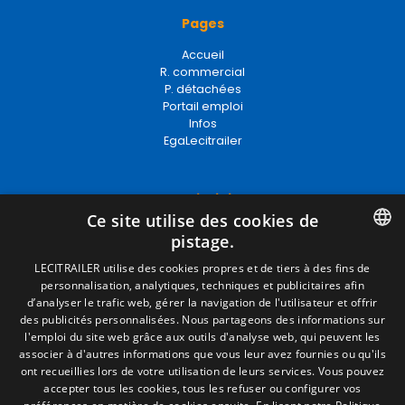
Accueil
R. commercial
P. détachées
Portail emploi
Infos
EgaLecitrailer
Termes juridiques
Mentions Légales
Politique de Confidentialité
Politique de Cookies
Ce site utilise des cookies de
Conditions générales de vente
pistage.
Gérer les cookies
SPANISH
LECITRAILER utilise des cookies propres et de tiers à des fins de
personnalisation, analytiques, techniques et publicitaires afin
ENGLISH
d’analyser le trafic web, gérer la navigation de l'utilisateur et offrir
Contact
des publicités personnalisées. Nous partageons des informations sur
FRENCH
l'emploi du site web grâce aux outils d'analyse web, qui peuvent les
Camino de los Huertos, S/N. Apdo 100
associer à d'autres informations que vous leur avez fournies ou qu'ils
50620 - Casetas (Zaragoza) SPAIN
ITALIAN
ont recueillies lors de votre utilisation de leurs services. Vous pouvez
accepter tous les cookies, tous les refuser ou configurer vos
PORTUGUESE