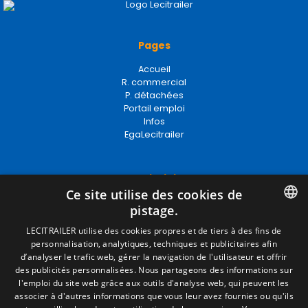
Pages
Accueil
R. commercial
P. détachées
Portail emploi
Infos
EgaLecitrailer
Termes juridiques
Ce site utilise des cookies de
Mentions Légales
pistage.
Politique de Confidentialité
Politique de Cookies
SPANISH
LECITRAILER utilise des cookies propres et de tiers à des fins de
Conditions générales de vente
personnalisation, analytiques, techniques et publicitaires afin
ENGLISH
Gérer les cookies
d’analyser le trafic web, gérer la navigation de l'utilisateur et offrir
des publicités personnalisées. Nous partageons des informations sur
FRENCH
l'emploi du site web grâce aux outils d'analyse web, qui peuvent les
associer à d'autres informations que vous leur avez fournies ou qu'ils
Contact
ITALIAN