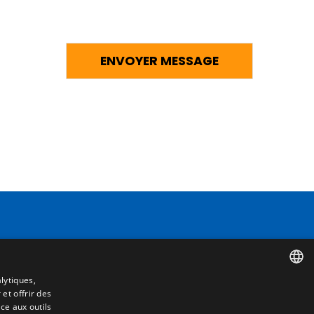
Contact
Camino de los Huertos, S/N. Apdo 100
50620 - Casetas (Zaragoza) SPAIN
lytiques,
 et offrir des
SPANISH
e
ce aux outils