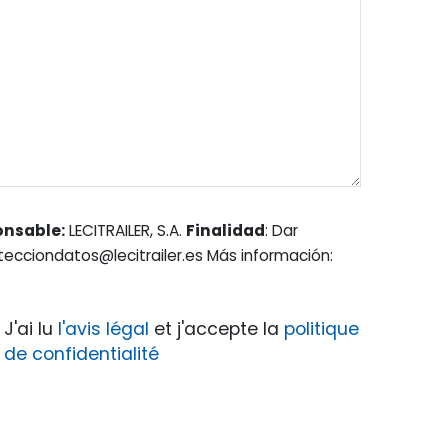
onsable:
LECITRAILER, S.A.
Finalidad
: Dar
otecciondatos@lecitrailer.es Más información:
J'ai lu
l'avis légal
et j'accepte la
politique
de confidentialité