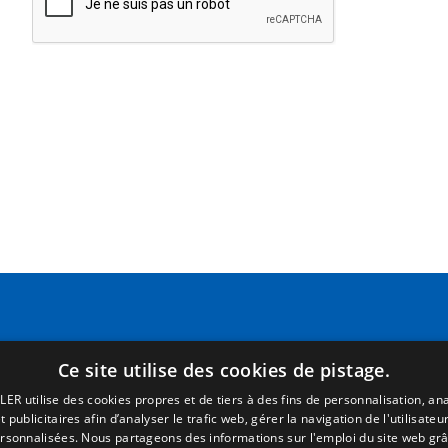
Pages
Termes juridiques
Accueil
Mentions Légales
Ce site utilise des cookies de pistage.
R. commercial
Politique de Confidentialité
LER utilise des cookies propres et de tiers à des fins de personnalisation, ana
P. détachées
Politique de Cookies
 publicitaires afin d’analyser le trafic web, gérer la navigation de l'utilisateur
Portail emploi
Conditions générales de vent
ersonnalisées. Nous partageons des informations sur l'emploi du site web grâ