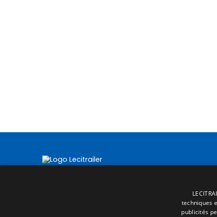
LECITRAI
techniques et
publicités p