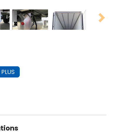
Next
 PLUS
ations
tout doute.