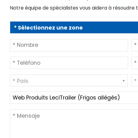
* País
*