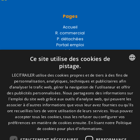
Pages
Accueil
R. commercial
P. détachées
Portail emploi
Infos
EgaLecitrailer
Ce site utilise des cookies de
pistage.
SPANISH
LECITRAILER utilise des cookies propres et de tiers à des fins de
Termes juridiques
personnalisation, analytiques, techniques et publicitaires afin
ENGLISH
d’analyser le trafic web, gérer la navigation de l'utilisateur et offrir
Mentions Légales
des publicités personnalisées. Nous partageons des informations sur
Politique de Confidentialité
FRENCH
l'emploi du site web grâce aux outils d'analyse web, qui peuvent les
Politique de Cookies
associer à d'autres informations que vous leur avez fournies ou qu'ils
Conditions générales de vente
ITALIAN
ont recueillies lors de votre utilisation de leurs services. Vous pouvez
Gérer les cookies
accepter tous les cookies, tous les refuser ou configurer vos
PORTUGUESE
préférences en matière de cookies ensuite.
En lisant notre Politique
de cookies pour plus d'informations.
Contact
STRICTEMENT NÉCESSAIRES
PERFORMANCE