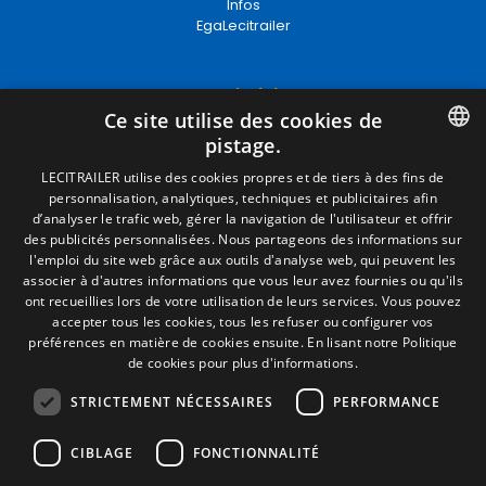
Infos
EgaLecitrailer
Termes juridiques
Ce site utilise des cookies de
Mentions Légales
pistage.
Politique de Confidentialité
Politique de Cookies
SPANISH
LECITRAILER utilise des cookies propres et de tiers à des fins de
Conditions générales de vente
personnalisation, analytiques, techniques et publicitaires afin
ENGLISH
Gérer les cookies
d’analyser le trafic web, gérer la navigation de l'utilisateur et offrir
des publicités personnalisées. Nous partageons des informations sur
FRENCH
l'emploi du site web grâce aux outils d'analyse web, qui peuvent les
associer à d'autres informations que vous leur avez fournies ou qu'ils
Contact
ITALIAN
ont recueillies lors de votre utilisation de leurs services. Vous pouvez
accepter tous les cookies, tous les refuser ou configurer vos
Camino de los Huertos, S/N. Apdo 100
PORTUGUESE
préférences en matière de cookies ensuite.
En lisant notre Politique
50620 - Casetas (Zaragoza) SPAIN
de cookies pour plus d'informations.
STRICTEMENT NÉCESSAIRES
PERFORMANCE
+(34) 976 462 121
CIBLAGE
FONCTIONNALITÉ