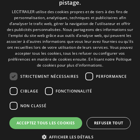
pistage.
Politique de Confidentialité
Politique de Cookies
SPANISH
LECITRAILER utilise des cookies propres et de tiers à des fins de
Conditions générales de vente
personnalisation, analytiques, techniques et publicitaires afin
Gérer les cookies
ENGLISH
d’analyser le trafic web, gérer la navigation de l'utilisateur et offrir
des publicités personnalisées. Nous partageons des informations sur
FRENCH
l'emploi du site web grâce aux outils d'analyse web, qui peuvent les
associer à d'autres informations que vous leur avez fournies ou qu'ils
Contact
ITALIAN
ont recueillies lors de votre utilisation de leurs services. Vous pouvez
accepter tous les cookies, tous les refuser ou configurer vos
Camino de los Huertos, S/N. Apdo 100
PORTUGUESE
préférences en matière de cookies ensuite.
En lisant notre Politique
50620 - Casetas (Zaragoza) SPAIN
de cookies pour plus d'informations.
STRICTEMENT NÉCESSAIRES
PERFORMANCE
+(34) 976 462 121
CIBLAGE
FONCTIONNALITÉ
NON CLASSÉ
ACCEPTEZ TOUS LES COOKIES
REFUSER TOUT
© Lecitrailer S.A. 2026
AFFICHER LES DÉTAILS