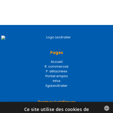
Pages
Accueil
R. commercial
P. détachées
Portail emploi
Infos
EgaLecitrailer
Termes juridiques
Ce site utilise des cookies de
Mentions Légales