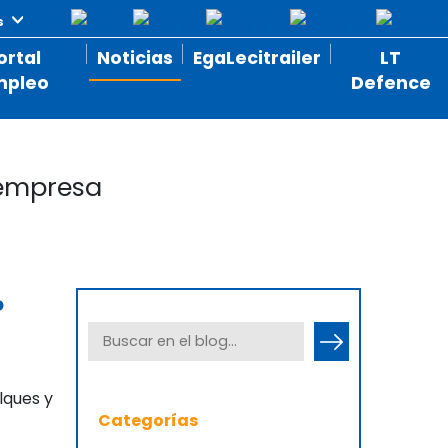
ortal
Noticias
EgaLecitrailer
LT
mpleo
Defence
 empresa
o
lques y
Categorías