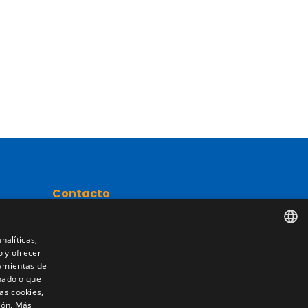
Contacto
Camino de los Huertos, S/N. Apdo 100
50620 - Casetas (Zaragoza) SPAIN
nalíticas,
o y ofrecer
SPANISH
nta
ramientas de
nado o que
+(34) 976 462 121
ENGLISH
as cookies,
ión.
Más
FRENCH