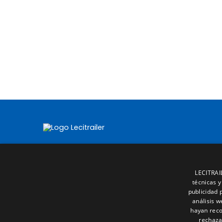
LECITRAIL
técnicas y
publicidad 
análisis 
hayan reco
rechaza