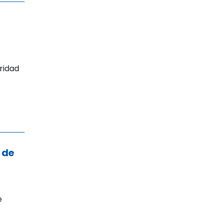
ridad
 de
e