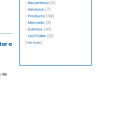
>
Recambios
(6)
>
Servicios
(7)
>
Producto
(58)
>
Mercado
(11)
>
Eventos
(42)
>
LeciTrailer
(12)
[
]
tar a
Ver todo
s de