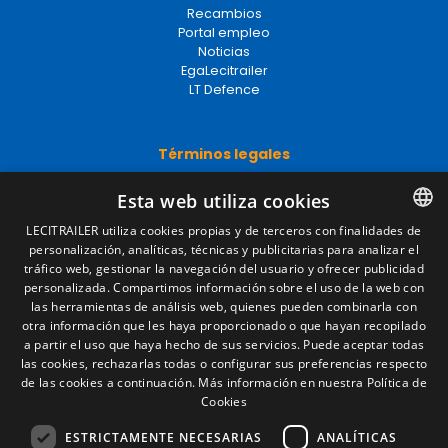
Portal empleo
Noticias
EgaLecitrailer
LT Defence
Términos legales
Aviso legal
Política de privacidad
Esta web utiliza cookies
Política de cookies
Condiciones generales de venta
LECITRAILER utiliza cookies propias y de terceros con finalidades de
Gestionar cookies
personalización, analíticas, técnicas y publicitarias para analizar el
SPANISH
tráfico web, gestionar la navegación del usuario y ofrecer publicidad
ENGLISH
personalizada. Compartimos información sobre el uso de la web con
las herramientas de análisis web, quienes pueden combinarla con
Contacto
FRENCH
otra información que les haya proporcionado o que hayan recopilado
a partir el uso que haya hecho de sus servicios. Puede aceptar todas
Camino de los Huertos, S/N. Apdo 100
ITALIAN
las cookies, rechazarlas todas o configurar sus preferencias respecto
50620 - Casetas (Zaragoza) SPAIN
de las cookies a continuación.
Más información en nuestra Política de
PORTUGUESE
Cookies
+(34) 976 462 121
ESTRICTAMENTE NECESARIAS
ANALÍTICAS