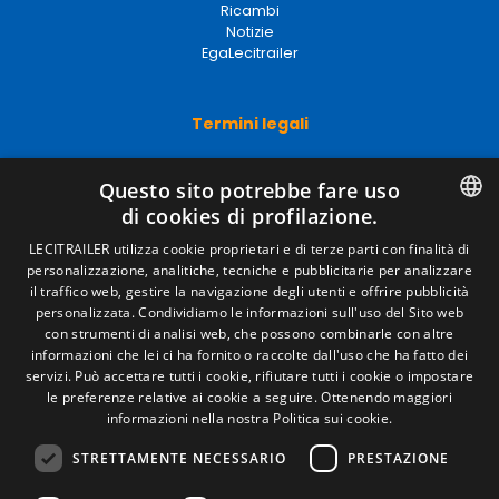
Ricambi
Notizie
EgaLecitrailer
Termini legali
Avviso legale
Politiche sulla privacy
Questo sito potrebbe fare uso
Politica sui cookie
di cookies di profilazione.
Condizioni generali di vendita
SPANISH
Gestire i cookie
LECITRAILER utilizza cookie proprietari e di terze parti con finalità di
personalizzazione, analitiche, tecniche e pubblicitarie per analizzare
ENGLISH
il traffico web, gestire la navigazione degli utenti e offrire pubblicità
personalizzata. Condividiamo le informazioni sull'uso del Sito web
Contatto
FRENCH
con strumenti di analisi web, che possono combinarle con altre
informazioni che lei ci ha fornito o raccolte dall'uso che ha fatto dei
Camino de los Huertos, S/N. Apdo 100 .
ITALIAN
servizi. Può accettare tutti i cookie, rifiutare tutti i cookie o impostare
50620 - Casetas (Zaragoza) Spagna
le preferenze relative ai cookie a seguire.
Ottenendo maggiori
PORTUGUESE
informazioni nella nostra Politica sui cookie.
+(34) 976 462 121
STRETTAMENTE NECESSARIO
PRESTAZIONE