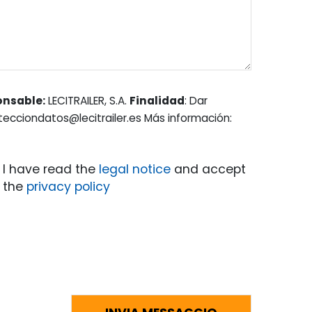
onsable:
LECITRAILER, S.A.
Finalidad
: Dar
otecciondatos@lecitrailer.es Más información:
I have read the
legal notice
and accept
the
privacy policy