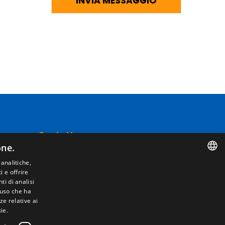
Contatto
one.
Camino de los Huertos, S/N. Apdo 100 .
 analitiche,
50620 - Casetas (Zaragoza) Spagna
i e offrire
SPANISH
i di analisi
'uso che ha
ENGLISH
+(34) 976 462 121
ze relative ai
ie.
FRENCH