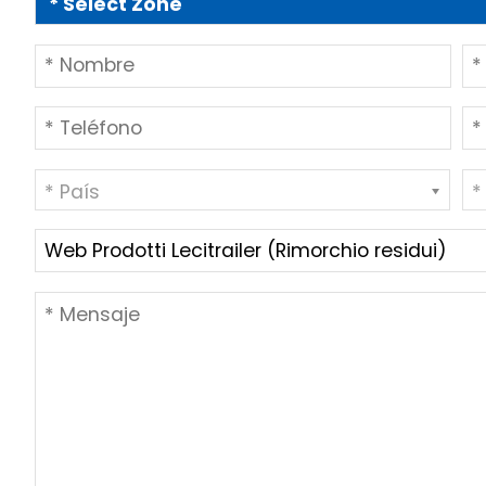
* País
*