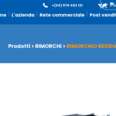
+(34) 976 462 121
me
L'azienda
Rete commerciale
Post vendi
Prodotti
>
RIMORCHI
>
RIMORCHIO RESIDU