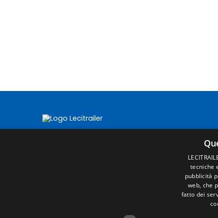
Que
LECITRAILER
tecniche e
pubblicità 
web, che p
fatto dei ser
co