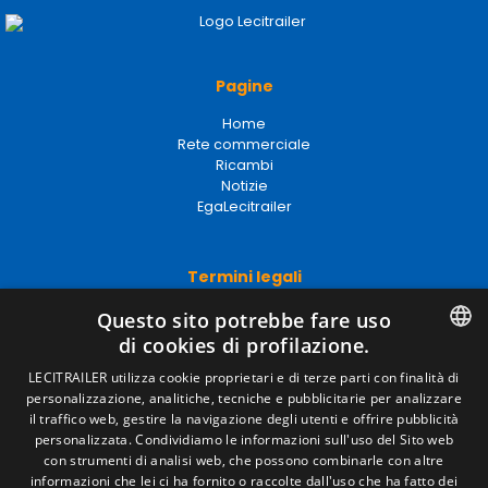
Pagine
Home
Rete commerciale
Ricambi
Notizie
EgaLecitrailer
Termini legali
Avviso legale
Questo sito potrebbe fare uso
Politiche sulla privacy
di cookies di profilazione.
Politica sui cookie
SPANISH
Condizioni generali di vendita
LECITRAILER utilizza cookie proprietari e di terze parti con finalità di
Gestire i cookie
personalizzazione, analitiche, tecniche e pubblicitarie per analizzare
ENGLISH
il traffico web, gestire la navigazione degli utenti e offrire pubblicità
personalizzata. Condividiamo le informazioni sull'uso del Sito web
FRENCH
con strumenti di analisi web, che possono combinarle con altre
Contatto
informazioni che lei ci ha fornito o raccolte dall'uso che ha fatto dei