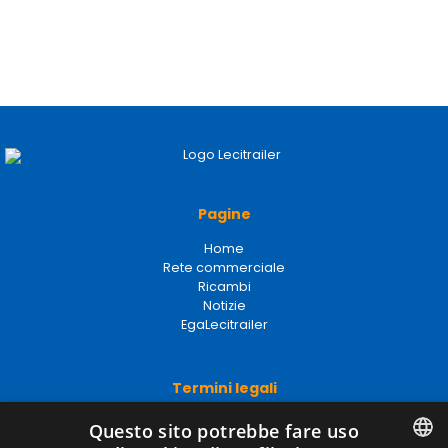
Pagine
Home
Rete commerciale
Ricambi
Notizie
EgaLecitrailer
Termini legali
Avviso legale
Questo sito potrebbe fare uso
Politiche sulla privacy