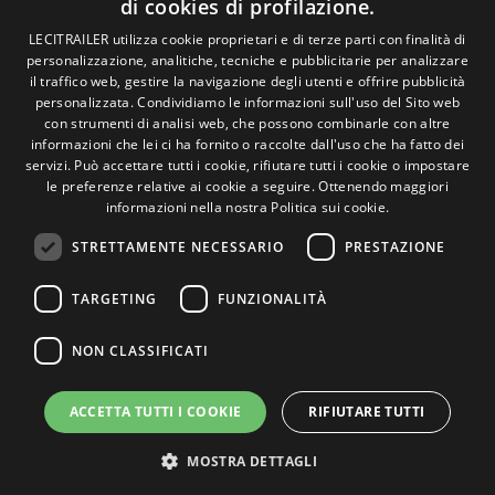
di cookies di profilazione.
Politica sui cookie
Condizioni generali di vendita
SPANISH
LECITRAILER utilizza cookie proprietari e di terze parti con finalità di
Gestire i cookie
personalizzazione, analitiche, tecniche e pubblicitarie per analizzare
ENGLISH
il traffico web, gestire la navigazione degli utenti e offrire pubblicità
personalizzata. Condividiamo le informazioni sull'uso del Sito web
FRENCH
con strumenti di analisi web, che possono combinarle con altre
Contatto
informazioni che lei ci ha fornito o raccolte dall'uso che ha fatto dei
ITALIAN
servizi. Può accettare tutti i cookie, rifiutare tutti i cookie o impostare
Camino de los Huertos, S/N. Apdo 100 .
le preferenze relative ai cookie a seguire.
Ottenendo maggiori
50620 - Casetas (Zaragoza) Spagna
PORTUGUESE
informazioni nella nostra Politica sui cookie.
STRETTAMENTE NECESSARIO
PRESTAZIONE
+(34) 976 462 121
TARGETING
FUNZIONALITÀ
NON CLASSIFICATI
ACCETTA TUTTI I COOKIE
RIFIUTARE TUTTI
© Lecitrailer S.A. 2026
MOSTRA DETTAGLI