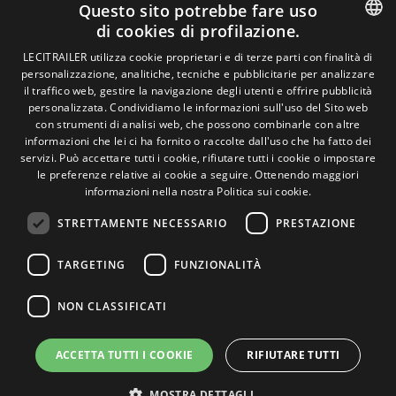
Politica sui cookie
Questo sito potrebbe fare uso
Condizioni generali di vendita
di cookies di profilazione.
Gestire i cookie
SPANISH
LECITRAILER utilizza cookie proprietari e di terze parti con finalità di
personalizzazione, analitiche, tecniche e pubblicitarie per analizzare
ENGLISH
il traffico web, gestire la navigazione degli utenti e offrire pubblicità
Contatto
personalizzata. Condividiamo le informazioni sull'uso del Sito web
FRENCH
con strumenti di analisi web, che possono combinarle con altre
Camino de los Huertos, S/N. Apdo 100 .
informazioni che lei ci ha fornito o raccolte dall'uso che ha fatto dei
50620 - Casetas (Zaragoza) Spagna
ITALIAN
servizi. Può accettare tutti i cookie, rifiutare tutti i cookie o impostare
le preferenze relative ai cookie a seguire.
Ottenendo maggiori
PORTUGUESE
informazioni nella nostra Politica sui cookie.
+(34) 976 462 121
STRETTAMENTE NECESSARIO
PRESTAZIONE
TARGETING
FUNZIONALITÀ
NON CLASSIFICATI
© Lecitrailer S.A. 2026
ACCETTA TUTTI I COOKIE
RIFIUTARE TUTTI
MOSTRA DETTAGLI