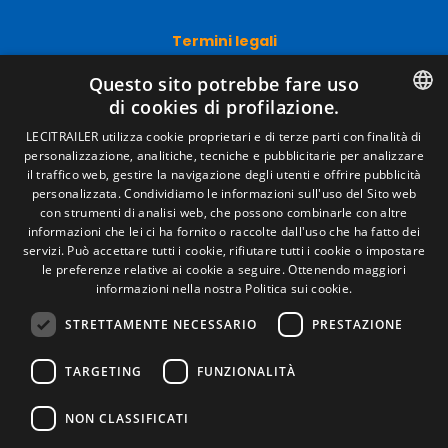
Termini legali
Avviso legale
Politiche sulla privacy
Questo sito potrebbe fare uso
Politica sui cookie
di cookies di profilazione.
Condizioni generali di vendita
SPANISH
Gestire i cookie
LECITRAILER utilizza cookie proprietari e di terze parti con finalità di
personalizzazione, analitiche, tecniche e pubblicitarie per analizzare
ENGLISH
il traffico web, gestire la navigazione degli utenti e offrire pubblicità
personalizzata. Condividiamo le informazioni sull'uso del Sito web
Contatto
FRENCH
con strumenti di analisi web, che possono combinarle con altre
informazioni che lei ci ha fornito o raccolte dall'uso che ha fatto dei
Camino de los Huertos, S/N. Apdo 100 .
ITALIAN
servizi. Può accettare tutti i cookie, rifiutare tutti i cookie o impostare
50620 - Casetas (Zaragoza) Spagna
le preferenze relative ai cookie a seguire.
Ottenendo maggiori
PORTUGUESE
informazioni nella nostra Politica sui cookie.
+(34) 976 462 121
STRETTAMENTE NECESSARIO
PRESTAZIONE
TARGETING
FUNZIONALITÀ
NON CLASSIFICATI