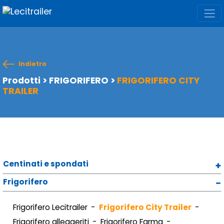
Indietro
Prodotti
>
FRIGORIFERO
>
FRIGORIFERO CITY
TRAILER
Centinati e spondati
Frigorifero
Frigorifero Lecitrailer
Frigorifero City Trailer
Frigorifero alleggeriti
Frigorifero Farma