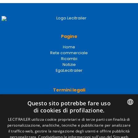
Pagine
Home
Rete commerciale
Ricambi
Notizie
EgaLecitrailer
Termini legali
Avviso legale
Questo sito potrebbe fare uso
Politiche sulla privacy
di cookies di profilazione.
Politica sui cookie
Condizioni generali di vendita
SPANISH
LECITRAILER utilizza cookie proprietari e di terze parti con finalità di
Gestire i cookie
personalizzazione, analitiche, tecniche e pubblicitarie per analizzare
ENGLISH
il traffico web, gestire la navigazione degli utenti e offrire pubblicità
personalizzata. Condividiamo le informazioni sull'uso del Sito web